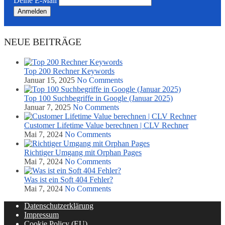
Deine E-Mail
NEUE BEITRÄGE
Top 200 Rechner Keywords
Januar 15, 2025
No Comments
Top 100 Suchbegriffe in Google (Januar 2025)
Januar 7, 2025
No Comments
Customer Lifetime Value berechnen | CLV Rechner
Mai 7, 2024
No Comments
Richtiger Umgang mit Orphan Pages
Mai 7, 2024
No Comments
Was ist ein Soft 404 Fehler?
Mai 7, 2024
No Comments
Datenschutzerklärung
Impressum
Cookie Policy (EU)