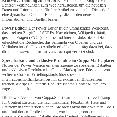
Echtzeitverbindung zum Web:
Nutzer haben die Möglichkeit, in
Echtzeit Verbindungen zum Web herzustellen, um die neuesten
Daten und Informationen für ihre Artikel zu sammeln. Dies erlaubt
eine dynamische Content-Erstellung, die auf den neuesten
Informationen und Quellen basiert.
Power Editor:
Der Power Editor ist ein umfassendes Werkzeug,
das direkten Zugriff auf SERPs, Nachrichten, Wikipedia, häufig
gestellte Fragen (FAQs), externe und interne Links bietet. Dies
erleichtert die Recherche, das Sammeln von Quellen und das
Verlinken innerhalb von Artikeln erheblich und trägt dazu bei, dass
die Inhalte sowohl informativ als auch gut vernetzt sind.
Spezialrabatte und exklusive Produkte im Cuppa Marketplace:
Nutzer der Power-Version erhalten Zugang zu speziellen Rabatten
und exklusiven Produkten im Cuppa Marketplace. Dies kann von
weiteren Content-Erstellungstools über spezielle
Integrationsmöglichkeiten bis hin zu exklusiven Bildlizenzen
reichen, die speziell auf die Bedürfnisse von Content-Erstellern
zugeschnitten sind.
Die Power-Version von Cuppa.Sh ist damit die ultimative Lösung
für Content-Ersteller, die nach maximaler Flexibilität, Tiefe und
Effizienz in ihrer Arbeit suchen. Sie bietet nicht nur erweiterte Tools
und Funktionen für die Erstellung von Inhalten, sondern auch
spezielle Vorteile und Rabatte, die die Content-Erstellung auf das