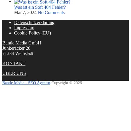
Was ist ein Soft 404 Fehler?
Mai 7, 2024
No Comments
Datenschutzerklärung
Impressum
Cookie Policy (EU)
Bantle Media GmbH
Junkeräcker 28
71384 Weinstadt
KONTAKT
ÜBER UNS
Bantle Media - SEO Agentur
Copyright © 2026.