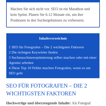
Machen Sie sich nicht vor. SEO ist ein Marathon und
kein Sprint. Planen Sie 6-12 Monate ein, um ihre
Positionen in den Suchergebnissen zu verbessern.
Inhaltsverzeichnis
1
SEO für Fotografen – Die 2 wichtigsten Faktoren
2
Die richtigen Keywörter finden
3
Suchmaschinenoptimierung selber machen oder mit einer
Agentur arbeiten
4
Diese Top 10 Fehler machen Fotografen, wenn es um
SEO geht
SEO FÜR FOTOGRAFEN – DIE 2
WICHTIGSTEN FAKTOREN
Hochwertige und überzeugende Inhalte:
Als Fotograf