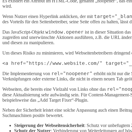
Es existiert ein Attribut im HTML-Code, genannt „noopener“, das ein
wird.
target="_bla
Wenn Nutzer einen Hyperlink anklicken, der mit
des Vorteils für den Seitenbetreiber, seine Seite offen zu halten, läss
window.opener
Das JavaScript-Objekt
ist in dieser Situation d
zugreifen und unerwünschte Aktionen ausführen, z.B. die URL ändern 
und diesen zu manipulieren.
Um dieses Risiko zu minimieren, wird Webseitenbetreibern dringend
rel="noopener"
Die Implementierung von
erhöht nicht nur die 
Verknüpfungen oder externe Links, die nicht in einem neuen Tab geöffn
rel="noo
Webseiten, die bereits eine Vielzahl von Links ohne das
diese Aktualisierung sehr aufwändig sein. Für Content-Management-S
beispielsweise das „Add Target Fixer“-Plugin.
Neben der Sicherheit leistet eine solche Anpassung auch einen Beitr
Suchmaschinen positiv bewertet.
Steigerung der Webseitensicherheit
: Schutz vor unbefugtem 
Schutz der Nutzer
: Verhinderung von Weiterleitungen auf bös