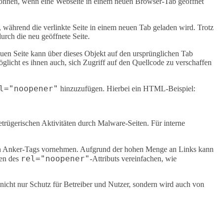
n können, wenn eine Webseite in einem neuen Browser-Tab geöffnet
et, während die verlinkte Seite in einem neuen Tab geladen wird. Trotz
durch die neu geöffnete Seite.
neuen Seite kann über dieses Objekt auf den ursprünglichen Tab
licht es ihnen auch, sich Zugriff auf den Quellcode zu verschaffen
l="noopener"
hinzuzufügen. Hierbei ein HTML-Beispiel:
etrügerischen Aktivitäten durch Malware-Seiten. Für interne
den Anker-Tags vornehmen. Aufgrund der hohen Menge an Links kann
rel="noopener"
gen des
-Attributs vereinfachen, wie
nicht nur Schutz für Betreiber und Nutzer, sondern wird auch von