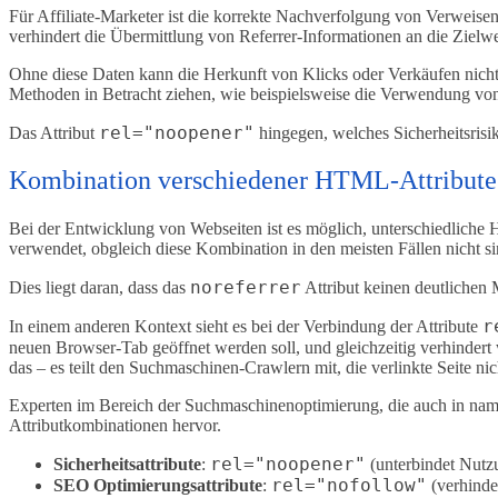
Für Affiliate-Marketer ist die korrekte Nachverfolgung von Verweise
verhindert die Übermittlung von Referrer-Informationen an die Zielw
Ohne diese Daten kann die Herkunft von Klicks oder Verkäufen nicht ge
Methoden in Betracht ziehen, wie beispielsweise die Verwendung von
rel="noopener"
Das Attribut
hingegen, welches Sicherheitsrisik
Kombination verschiedener HTML-Attribute
Bei der Entwicklung von Webseiten ist es möglich, unterschiedlich
verwendet, obgleich diese Kombination in den meisten Fällen nicht sin
noreferrer
Dies liegt daran, dass das
Attribut keinen deutlichen
r
In einem anderen Kontext sieht es bei der Verbindung der Attribute
neuen Browser-Tab geöffnet werden soll, und gleichzeitig verhinde
das – es teilt den Suchmaschinen-Crawlern mit, die verlinkte Seite nic
Experten im Bereich der Suchmaschinenoptimierung, die auch in nam
Attributkombinationen hervor.
rel="noopener"
Sicherheitsattribute
:
(unterbindet Nutzu
rel="nofollow"
SEO Optimierungsattribute
:
(verhinder