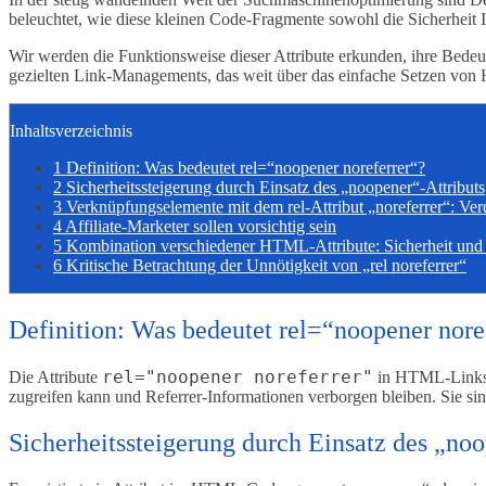
beleuchtet, wie diese kleinen Code-Fragmente sowohl die Sicherheit 
Wir werden die Funktionsweise dieser Attribute erkunden, ihre Bedeu
gezielten Link-Managements, das weit über das einfache Setzen von 
Inhaltsverzeichnis
1
Definition: Was bedeutet rel=“noopener noreferrer“?
2
Sicherheitssteigerung durch Einsatz des „noopener“-Attributs
3
Verknüpfungselemente mit dem rel-Attribut „noreferrer“: Ve
4
Affiliate-Marketer sollen vorsichtig sein
5
Kombination verschiedener HTML-Attribute: Sicherheit un
6
Kritische Betrachtung der Unnötigkeit von „rel noreferrer“
Definition: Was bedeutet rel=“noopener nore
rel="noopener noreferrer"
Die Attribute
in HTML-Links ve
zugreifen kann und Referrer-Informationen verborgen bleiben. Sie si
Sicherheitssteigerung durch Einsatz des „noo