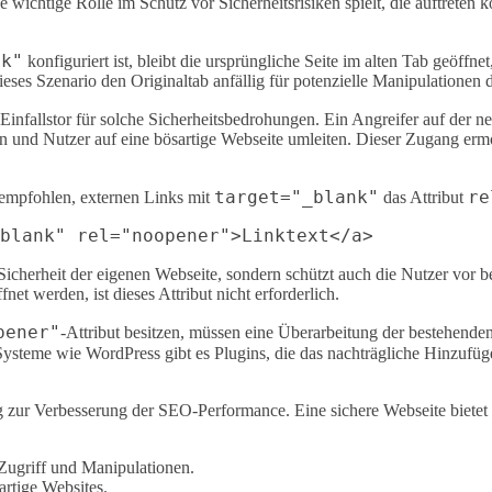
e wichtige Rolle im Schutz vor Sicherheitsrisiken spielt, die auftrete
nk"
konfiguriert ist, bleibt die ursprüngliche Seite im alten Tab geöffn
t dieses Szenario den Originaltab anfällig für potenzielle Manipulationen 
as Einfallstor für solche Sicherheitsbedrohungen. Ein Angreifer auf der 
und Nutzer auf eine bösartige Webseite umleiten. Dieser Zugang ermög
target="_blank"
re
 empfohlen, externen Links mit
das Attribut
Sicherheit der eigenen Webseite, sondern schützt auch die Nutzer vor b
et werden, ist dieses Attribut nicht erforderlich.
pener"
-Attribut besitzen, müssen eine Überarbeitung der bestehen
ysteme wie WordPress gibt es Plugins, die das nachträgliche Hinzufü
ag zur Verbesserung der SEO-Performance. Eine sichere Webseite bietet 
Zugriff und Manipulationen.
artige Websites.