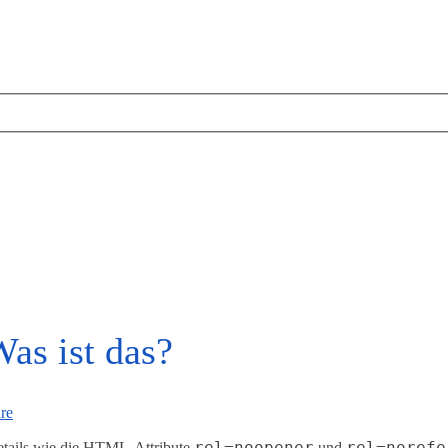
as ist das?
re
rel=noopener
rel=norefe
etails wie die HTML-Attribute
und