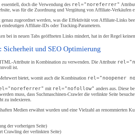
rel="noreferrer"
n essentiell, doch die Verwendung des
Attribu
ebsite, was für die Zuordnung und Vergütung von Affiliate-Verkäufen en
nau zugeordnet werden, was die Effektivität von Affiliate-Links beeint
 eindeutigen Affiliate-IDs oder Tracking-Parametern.
en bei in neuen Tabs geöffneten Links mindert, hat in der Regel keinen 
: Sicherheit und SEO Optimierung
rel="
e HTML-Attribute in Kombination zu verwenden. Die Attribute
nvoll ist.
rel="noopener n
 Mehrwert bietet, womit auch die Kombination
el="noreferrer"
rel="nofollow"
mit
anders aus. Diese be
rt werden muss, dass Suchmaschinen-Crawler die verlinkte Seite besu
ht zu indexieren.
haften Medien erwähnt wurden und eine Vielzahl an renommierten Kund
ng der vorherigen Seite)
t Crawling der verlinkten Seite)