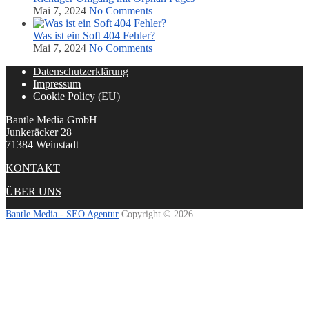
Mai 7, 2024
No Comments
Was ist ein Soft 404 Fehler?
Mai 7, 2024
No Comments
Datenschutzerklärung
Impressum
Cookie Policy (EU)
Bantle Media GmbH
Junkeräcker 28
71384 Weinstadt
KONTAKT
ÜBER UNS
Bantle Media - SEO Agentur
Copyright © 2026.