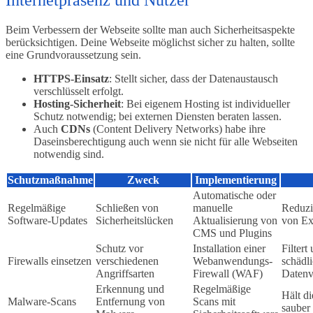
Beim Verbessern der Webseite sollte man auch Sicherheitsaspekte
berücksichtigen. Deine Webseite möglichst sicher zu halten, sollte
eine Grundvoraussetzung sein.
HTTPS-Einsatz
: Stellt sicher, dass der Datenaustausch
verschlüsselt erfolgt.
Hosting-Sicherheit
: Bei eigenem Hosting ist individueller
Schutz notwendig; bei externen Diensten beraten lassen.
Auch
CDNs
(Content Delivery Networks) habe ihre
Daseinsberechtigung auch wenn sie nicht für alle Webseiten
notwendig sind.
Schutzmaßnahme
Zweck
Implementierung
Automatische oder
Regelmäßige
Schließen von
manuelle
Reduzi
Software-Updates
Sicherheitslücken
Aktualisierung von
von Ex
CMS und Plugins
Schutz vor
Installation einer
Filtert
Firewalls einsetzen
verschiedenen
Webanwendungs-
schädl
Angriffsarten
Firewall (WAF)
Datenv
Erkennung und
Regelmäßige
Hält d
Malware-Scans
Entfernung von
Scans mit
sauber