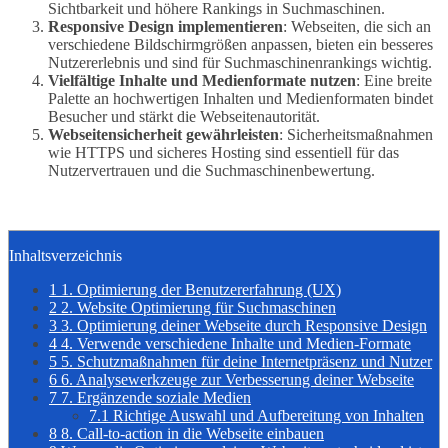
Sichtbarkeit und höhere Rankings in Suchmaschinen.
Responsive Design implementieren
: Webseiten, die sich an
verschiedene Bildschirmgrößen anpassen, bieten ein besseres
Nutzererlebnis und sind für Suchmaschinenrankings wichtig.
Vielfältige Inhalte und Medienformate nutzen
: Eine breite
Palette an hochwertigen Inhalten und Medienformaten bindet
Besucher und stärkt die Webseitenautorität.
Webseitensicherheit gewährleisten
: Sicherheitsmaßnahmen
wie HTTPS und sicheres Hosting sind essentiell für das
Nutzervertrauen und die Suchmaschinenbewertung.
Inhaltsverzeichnis
1
1. Optimierung der Benutzererfahrung (UX)
2
2. Website Optimierung für Suchmaschinen
3
3. Optimierung deiner Webseite durch Responsive Design
4
4. Verwende verschiedene Inhalte und Medien-Formate
5
5. Schutzmaßnahmen für deine Internetpräsenz und Nutzer
6
6. Analysewerkzeuge zur Verbesserung deiner Webseite
7
7. Ergänzende soziale Medien
7.1
Richtige Auswahl und Aufbereitung von Inhalten
8
8. Call-to-action in die Webseite einbauen