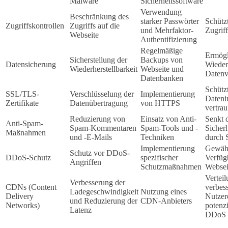
Malware
Sicherheitssoftware
Verwendung
Beschränkung des
starker Passwörter
Schütz
Zugriffskontrollen
Zugriffs auf die
und Mehrfaktor-
Zugriff
Webseite
Authentifizierung
Regelmäßige
Ermögl
Sicherstellung der
Backups von
Datensicherung
Wieder
Wiederherstellbarkeit
Webseite und
Datenv
Datenbanken
Schützt
SSL/TLS-
Verschlüsselung der
Implementierung
Datenin
Zertifikate
Datenübertragung
von HTTPS
vertrau
Reduzierung von
Einsatz von Anti-
Senkt 
Anti-Spam-
Spam-Kommentaren
Spam-Tools und -
Sicher
Maßnahmen
und -E-Mails
Techniken
durch
Implementierung
Gewähr
Schutz vor DDoS-
DDoS-Schutz
spezifischer
Verfüg
Angriffen
Schutzmaßnahmen
Websei
Verteil
Verbesserung der
CDNs (Content
verbess
Ladegeschwindigkeit
Nutzung eines
Delivery
Nutzer
und Reduzierung der
CDN-Anbieters
Networks)
potenzi
Latenz
DDoS